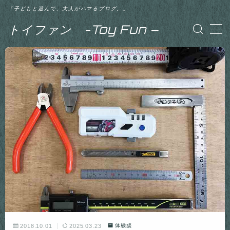
「子どもと遊んで、大人がハマるブログ。」
トイファン -Toy Fun –
MENU
【記事一覧】初心者向け
【記事一覧】ベイブレード バースト 神（ゴッ
ド）
【記事一覧】ベイブレード バースト 超ゼツ
【記事一覧】ベイブレード バースト GT（ガ
チ）
【記事一覧】体験談
2018.10.01
2025.03.23
体験談