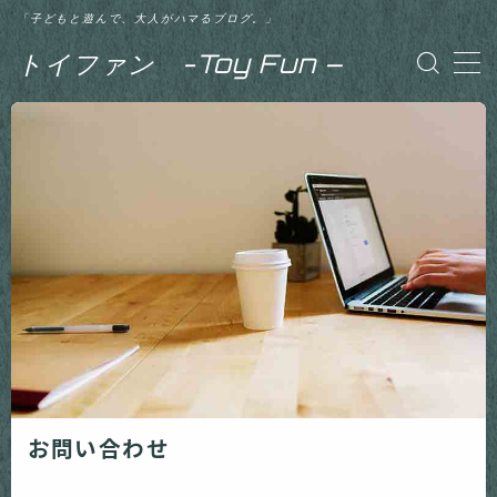
「子どもと遊んで、大人がハマるブログ。」
トイファン -Toy Fun –
MENU
【記事一覧】初心者向け
【記事一覧】ベイブレード バースト 神（ゴッ
ド）
【記事一覧】ベイブレード バースト 超ゼツ
【記事一覧】ベイブレード バースト GT（ガ
チ）
【記事一覧】体験談
お問い合わせ