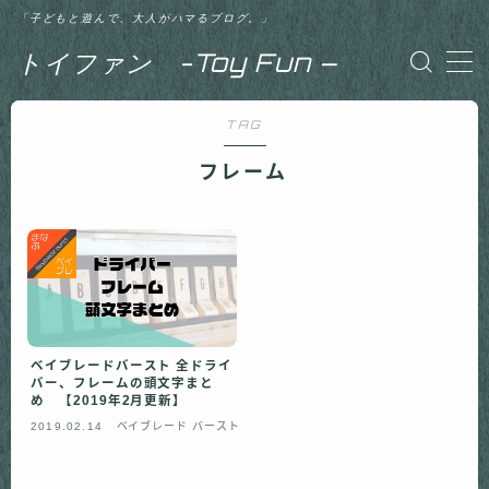
「子どもと遊んで、大人がハマるブログ。」
トイファン -Toy Fun –
MENU
TAG
【記事一覧】初心者向け
フレーム
【記事一覧】ベイブレード バースト 神（ゴッ
ド）
【記事一覧】ベイブレード バースト 超ゼツ
【記事一覧】ベイブレード バースト GT（ガ
ベイブレードバースト 全ドライ
チ）
バー、フレームの頭文字まと
め 【2019年2月更新】
2019.02.14
ベイブレード バースト
【記事一覧】体験談