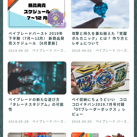
「トイファン」について
お問い合わせ
ベイブレードバースト 2019年
攻撃と持久を兼ね揃えた「覚醒
下半期（7月〜12月） 新商品発
ボルカニック」とは？ 作り方と
売スケジュール 【6月更新】
レギュについて
2019.06.20
ベイブレード バースト
2019.06.03
ベイブレード バースト
ガチ
ガチ
ベイブレードの新たな遊び方
ベイ収納にちょうどいい コロ
「タレーナスタジアム」の可能
コロイチバン2019.7月号付録
性
「GTブレーダーボックス 」レ
ビュー
2019.05.28
ベイブレード バースト
2019.05.20
ベイブレード バースト
ガチ
ガチ