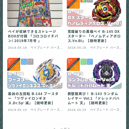
ベイが収納できるストレージ
常識破りの異端ベイ B-145 DX
BOXが付録 「コロコロイチバ
スターター 「ベノムディアボロ
ン! 2019年7月号 」
ス.Vn.Bl」【随時更新】
2019.05.16
ベイブレード バースト
2019.05.15
ベイブレード バースト
ガチ
ガチ
最凶の左回転 B-144 ブースタ
鉄壁龍再び！ B-143 ランダム
ー 「ツヴァイロンギヌ
レイヤー Vol.1 「ドレッドバハ
ス.Dr.Sp' 滅」【随時更新】
ムート 天」【随時更新】
2019.05.15
ベイブレード バースト
2019.05.15
ベイブレード バースト
ガチ
ガチ