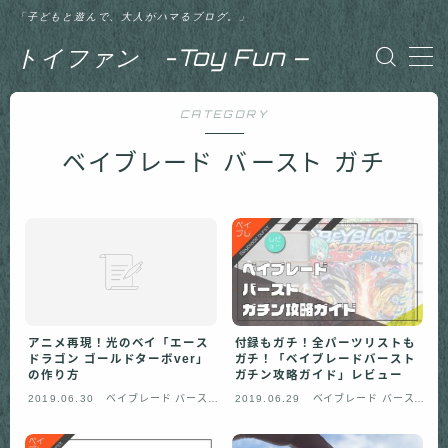
「子どもと遊んで、大人がハマるブログ。」
トイファン -Toy Fun –
MENU
CATEGORY
【記事一覧】初心者向け
ベイブレード バースト ガチ
【記事一覧】ベイブレード バースト 神（ゴッ
ド）
【記事一覧】ベイブレード バースト 超ゼツ
【記事一覧】ベイブレード バースト GT（ガ
チ）
アニメ再現！光のベイ「エース
付録もガチ！全パーツリストも
ドラゴン ゴールドターボver」
ガチ！「ベイブレードバースト
の作り方
ガチン攻略ガイド」レビュー
【記事一覧】体験談
2019.06.30
ベイブレード バースト
2019.06.29
ベイブレード バースト
ガチ
ガチ